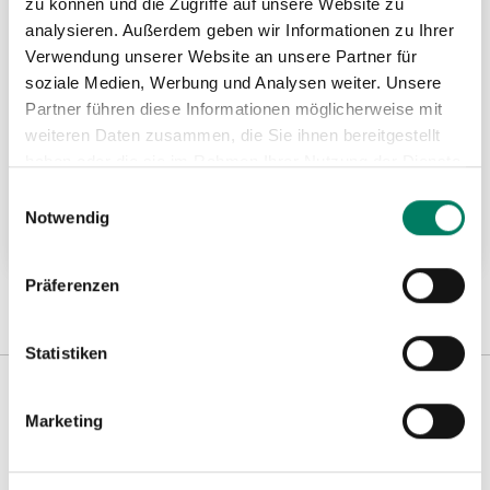
zu können und die Zugriffe auf unsere Website zu
analysieren. Außerdem geben wir Informationen zu Ihrer
Verwendung unserer Website an unsere Partner für
soziale Medien, Werbung und Analysen weiter. Unsere
Partner führen diese Informationen möglicherweise mit
weiteren Daten zusammen, die Sie ihnen bereitgestellt
Stahlwinden mit verstellbarer Klaue - Griff
haben oder die sie im Rahmen Ihrer Nutzung der Dienste
umlegbar, nach DIN 7355
gesammelt haben.
Einwilligungsauswahl
Notwendig
Weitere Informationen
Präferenzen
Statistiken
Marketing
Weitere Informationen