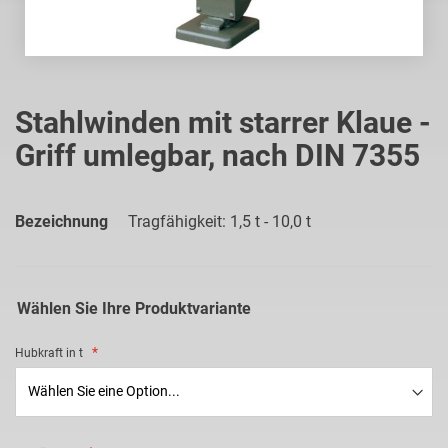
Zum
Anfang
Stahlwinden mit starrer Klaue -
der
Griff umlegbar, nach DIN 7355
Bildgalerie
springen
Bezeichnung
Tragfähigkeit: 1,5 t - 10,0 t
Wählen Sie Ihre Produktvariante
Hubkraft in t