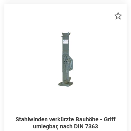
ZU
MER
HIN
Stahlwinden verkürzte Bauhöhe - Griff
umlegbar, nach DIN 7363