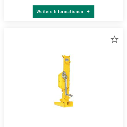
Weitere Informationen
ZU
MER
HIN