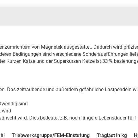
enzumrichtern von Magnetek ausgestattet. Dadurch wird präzises
deren Bedingungen sind verschiedene Sonderausführungen liefe
r Kurzen Katze und der Superkurzen Katze ist 33 % beziehungsw
. Das zeitraubende und außerdem gefährliche Lastpendeln wird 
twendig sind

 wird

ünscht wird. Dies bedeutet z.B. noch längere Lebensdauer für
hl
Triebwerksgruppe/FEM-Einstufung
Traglast in kg
H