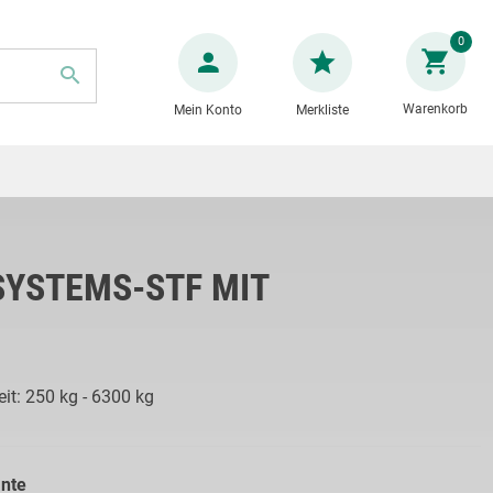
Zum
0
Inhalt
springen
Warenkorb
Mein Konto
Merkliste
SUCHE
YSTEMS-STF MIT
it: 250 kg - 6300 kg
ante