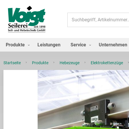
Suche
Produkte
Leistungen
Service
Unternehmen
Startseite
Produkte
Hebezeuge
Elektrokettenzüge
Zum
Ende
der
Bildgalerie
springen