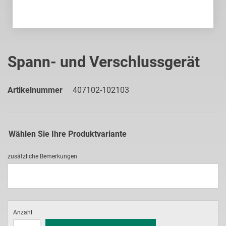
Zum
Anfang
Spann- und Verschlussgerät
der
Bildgalerie
springen
Artikelnummer
407102-102103
Wählen Sie Ihre Produktvariante
zusätzliche Bemerkungen
Anzahl