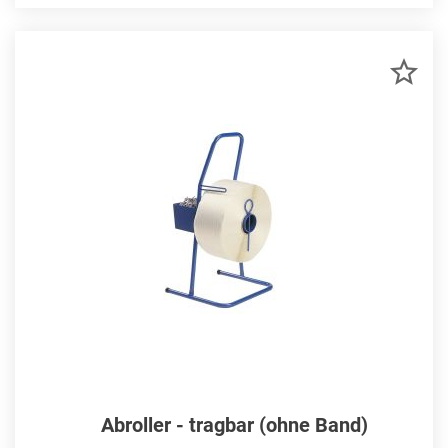
ZU
MER
HIN
Abroller - tragbar (ohne Band)