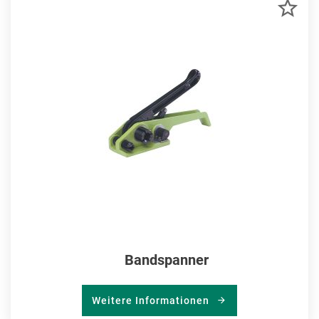
ZU
MER
HIN
Bandspanner
Weitere Informationen