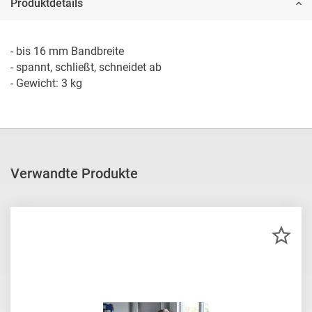
Produktdetails
- bis 16 mm Bandbreite

- spannt, schließt, schneidet ab

- Gewicht: 3 kg
Verwandte Produkte
ZU
MER
HIN