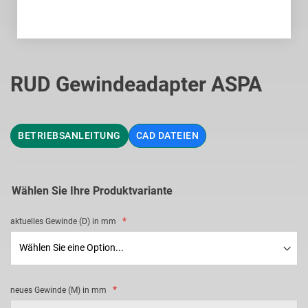
Zum
Anfang
RUD Gewindeadapter ASPA
der
Bildgalerie
springen
BETRIEBSANLEITUNG
CAD DATEIEN
Wählen Sie Ihre Produktvariante
aktuelles Gewinde (D) in mm
neues Gewinde (M) in mm