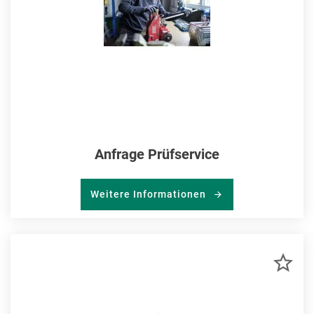
Anfrage Prüfservice
Weitere Informationen
ZU
MER
HIN