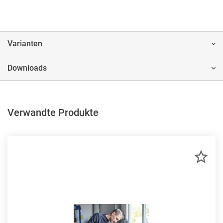
Varianten
Downloads
Verwandte Produkte
ZU
MER
HIN