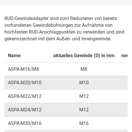
RUD-Gewindeadapter sind zum Reduzieren von bereits 
vorhandenen Gewindebohrungen zur Aufnahme von 
hochfesten RUD-Anschlagpunkten zu verwenden und sind 
gekennzeichnet mit dem Außen- und Innengewinde. 
Name
aktuelles Gewinde (D) in mm
neue
ASPA-M16/M8
M8
ASPA-M20/M10
M10
ASPA-M22/M12
M12
ASPA-M24/M12
M12
ASPA-M30/M16
M16