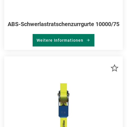
ABS-Schwerlastratschenzurrgurte 10000/75
Weitere Informationen
ZU
MER
HIN