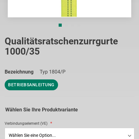
Zum
Anfang
Qualitätsratschenzurrgurte
der
1000/35
Bildgalerie
springen
Bezeichnung
Typ 1804/P
BETRIEBSANLEITUNG
Wählen Sie Ihre Produktvariante
Verbindungselement (VE)