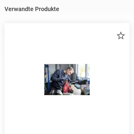
Verwandte Produkte
ZU
MER
HIN