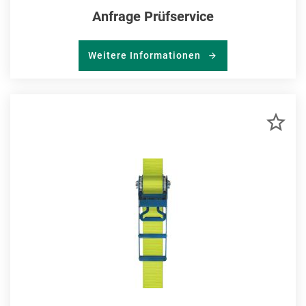
Anfrage Prüfservice
Weitere Informationen
ZU
MER
HIN