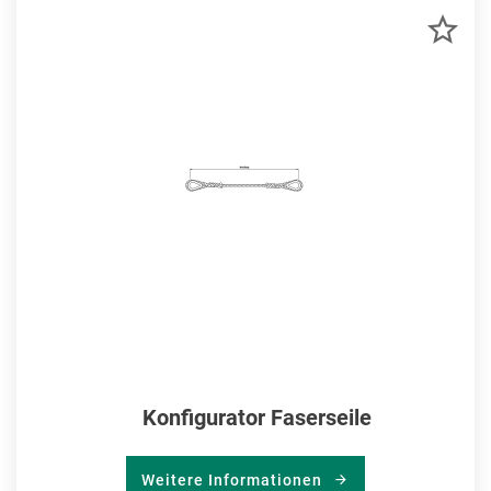
ZU
MER
HIN
Konfigurator Faserseile
Weitere Informationen