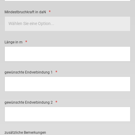
Mindestbruchkraft in daN
Länge in m
gewünschte Endverbindung 1
gewünschte Endverbindung 2
zusätzliche Bemerkungen