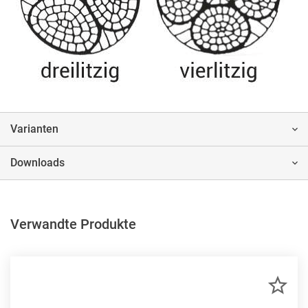
Varianten
Downloads
Verwandte Produkte
ZU
MER