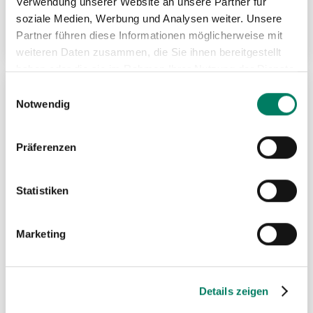
Verwendung unserer Website an unsere Partner für
soziale Medien, Werbung und Analysen weiter. Unsere
Partner führen diese Informationen möglicherweise mit
Weitere Informationen
weiteren Daten zusammen, die Sie ihnen bereitgestellt
haben oder die sie im Rahmen Ihrer Nutzung der Dienste
gesammelt haben.
Einwilligungsauswahl
ZU
Notwendig
MER
Präferenzen
HIN
Statistiken
Marketing
Details zeigen