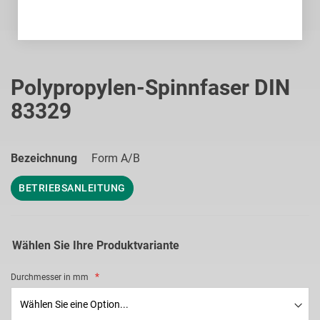
Zum
Anfang
Polypropylen-Spinnfaser DIN
der
83329
Bildgalerie
springen
Bezeichnung
Form A/B
BETRIEBSANLEITUNG
Wählen Sie Ihre Produktvariante
Durchmesser in mm