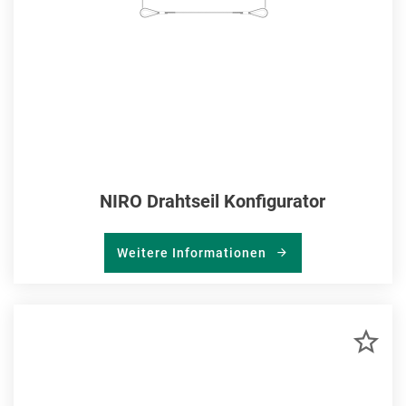
NIRO Drahtseil Konfigurator
Weitere Informationen
ZU
MER
HIN