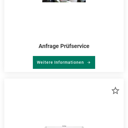
Anfrage Prüfservice
Weitere Informationen
ZU
MER
HIN