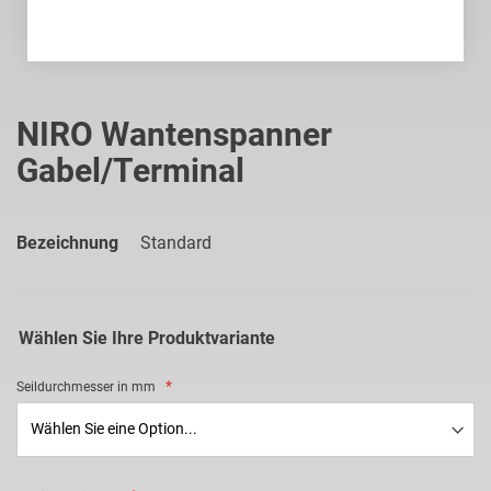
Zum
Anfang
NIRO Wantenspanner
der
Gabel/Terminal
Bildgalerie
springen
Bezeichnung
Standard
Wählen Sie Ihre Produktvariante
Seildurchmesser in mm