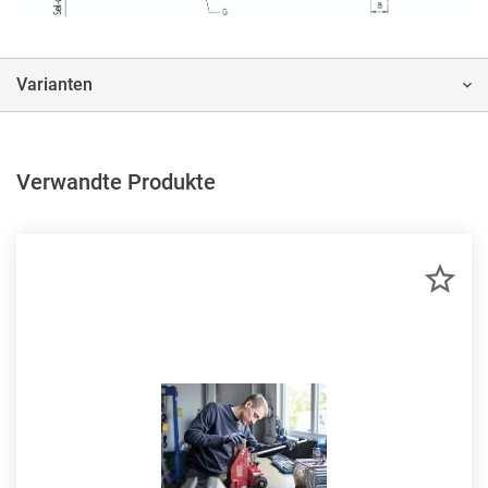
Varianten
Verwandte Produkte
ZU
MER
HIN