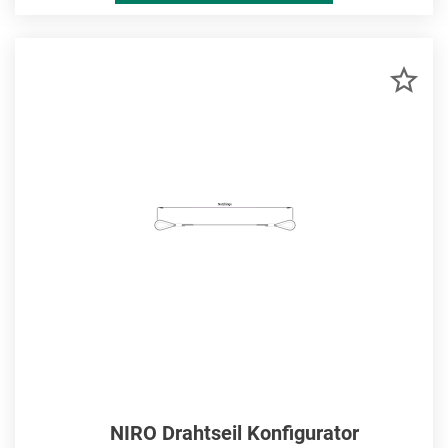
ZU
MER
HIN
NIRO Drahtseil Konfigurator