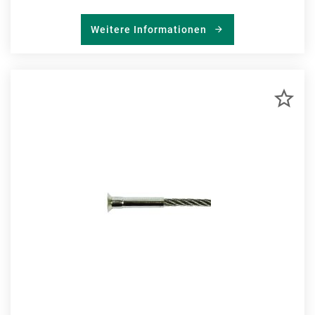
Weitere Informationen
ZU
MER
HIN