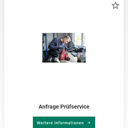
ZU
MER
HIN
Anfrage Prüfservice
Weitere Informationen