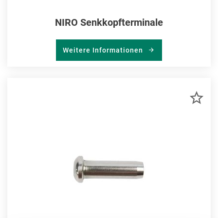
NIRO Senkkopfterminale
Weitere Informationen
ZU
MER
HIN