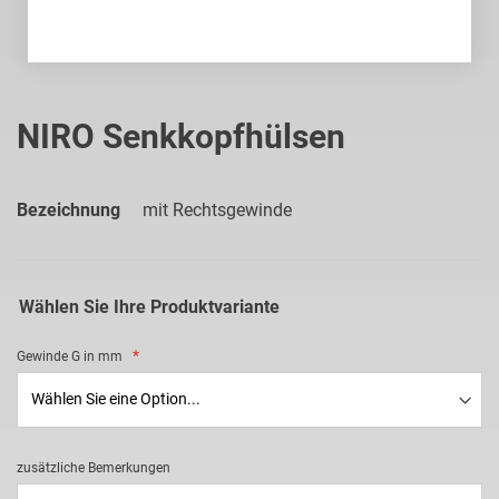
Zum
Anfang
NIRO Senkkopfhülsen
der
Bildgalerie
springen
Bezeichnung
mit Rechtsgewinde
Wählen Sie Ihre Produktvariante
Gewinde G in mm
zusätzliche Bemerkungen