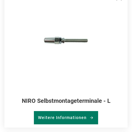
MER
HIN
NIRO Selbstmontageterminale - L
Weitere Informationen