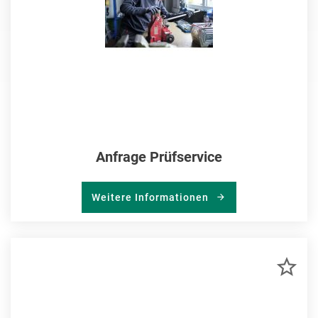
Anfrage Prüfservice
Weitere Informationen
ZU
MER
HIN