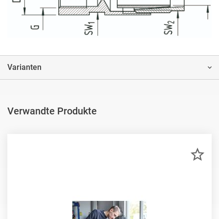
Varianten
Verwandte Produkte
ZU
MER
HIN