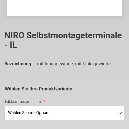
Zum
Anfang
NIRO Selbstmontageterminale
der
- IL
Bildgalerie
springen
Bezeichnung
mit Innengewinde, mit Linksgewinde
Wählen Sie Ihre Produktvariante
Seildurchmesser in mm