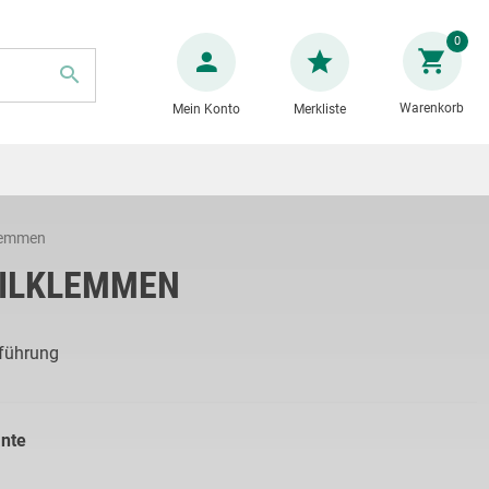
Zum
0
Inhalt
springen
Warenkorb
Mein Konto
Merkliste
SUCHE
lemmen
EILKLEMMEN
sführung
ante