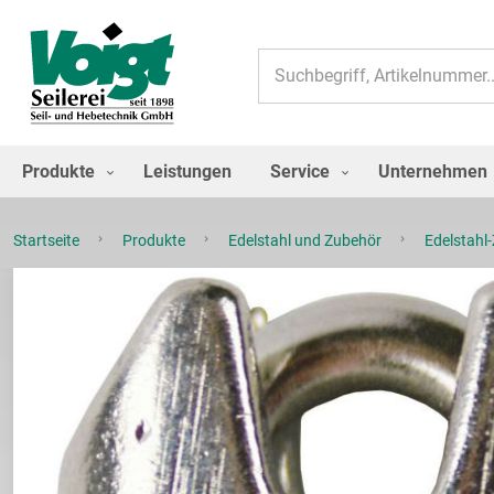
Suche
Produkte
Leistungen
Service
Unternehmen
Startseite
Produkte
Edelstahl und Zubehör
Edelstahl
Zum
Ende
der
Bildgalerie
springen