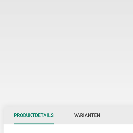
Anfang
der
Bildgalerie
springen
PRODUKTDETAILS
VARIANTEN