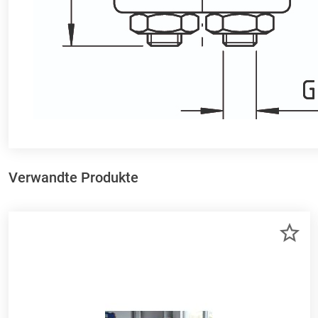
Verwandte Produkte
ZU
ME
HI