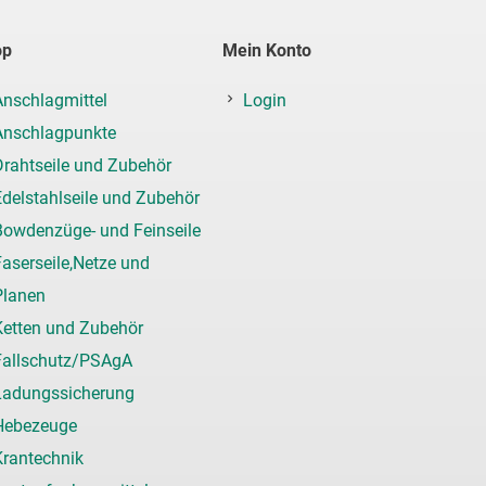
op
Mein Konto
Anschlagmittel
Login
Anschlagpunkte
Drahtseile und Zubehör
Edelstahlseile und Zubehör
Bowdenzüge- und Feinseile
aserseile,Netze und
Planen
Ketten und Zubehör
Fallschutz/PSAgA
Ladungssicherung
Hebezeuge
Krantechnik