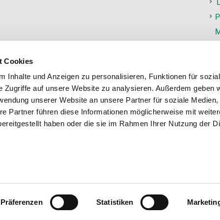
P
M
t Cookies
 Inhalte und Anzeigen zu personalisieren, Funktionen für sozia
e Zugriffe auf unsere Website zu analysieren. Außerdem geben w
rwendung unserer Website an unsere Partner für soziale Medien
ersenden mit:
Zahlungsmöglichkeiten
re Partner führen diese Informationen möglicherweise mit weite
ereitgestellt haben oder die sie im Rahmen Ihrer Nutzung der D
Rechnung
wurden nach bestem Wissen und Gewissen sorgfältig zusammenges
Präferenzen
Statistiken
Marketin
 bereit gestellten Informationen wird jedoch keine Gewähr üb