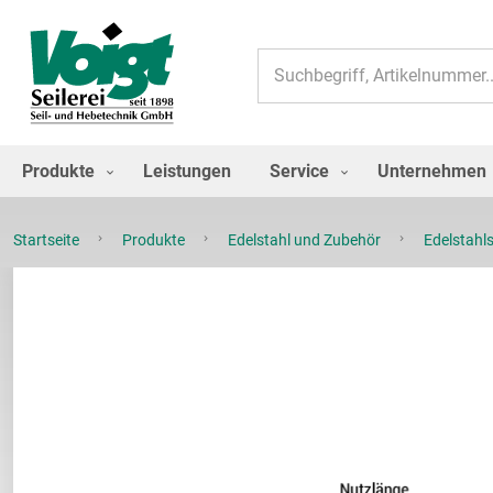
Suche
Produkte
Leistungen
Service
Unternehmen
Startseite
Produkte
Edelstahl und Zubehör
Edelstahls
Zum
Ende
der
Bildgalerie
springen