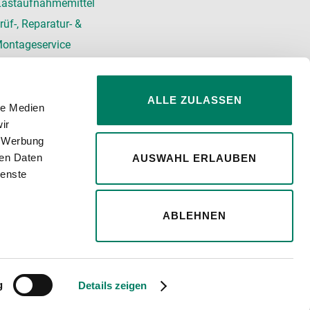
Lastaufnahmemittel
rüf-, Reparatur- &
ontageservice
ALLE ZULASSEN
le Medien
ir
, Werbung
Social Media
ren Daten
AUSWAHL ERLAUBEN
ienste
ABLEHNEN
tellt und geprüft. Für die Richtigkeit, Vollständigkeit,
g
Details zeigen
ernommen.