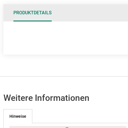
Anfang
der
PRODUKTDETAILS
Bildgalerie
springen
Weitere Informationen
Hinweise