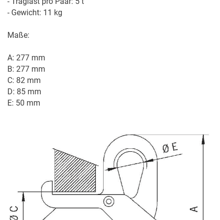
- Traglast pro Paar: 5 t

- Gewicht: 11 kg

Maße:

A: 277 mm

B: 277 mm

C: 82 mm

D: 85 mm

E: 50 mm