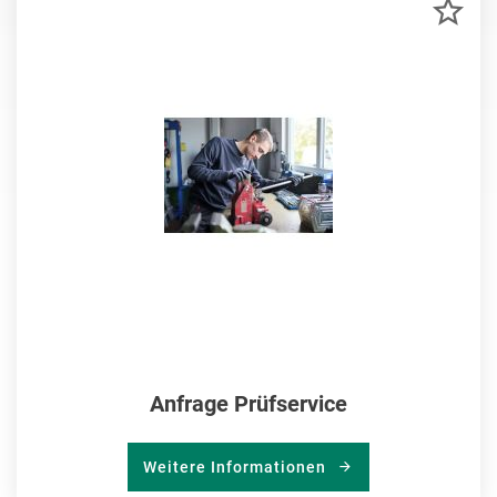
ZU
MER
HIN
Anfrage Prüfservice
Weitere Informationen