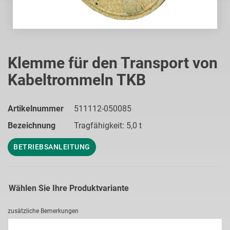
Zum
Anfang
Klemme für den Transport von
der
Kabeltrommeln TKB
Bildgalerie
springen
Artikelnummer
511112-050085
Bezeichnung
Tragfähigkeit: 5,0 t
BETRIEBSANLEITUNG
Wählen Sie Ihre Produktvariante
zusätzliche Bemerkungen