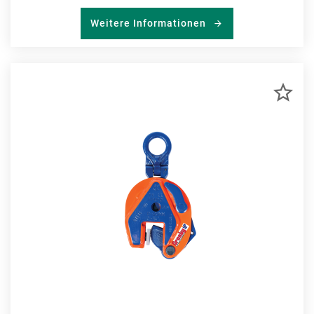
Weitere Informationen
ZU
MER
HIN