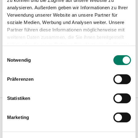
zu können und die Zugriffe auf unsere Website zu
analysieren. Außerdem geben wir Informationen zu Ihrer
Verwendung unserer Website an unsere Partner für
soziale Medien, Werbung und Analysen weiter. Unsere
Partner führen diese Informationen möglicherweise mit
Schraubklemme Typ TSZ für
weiteren Daten zusammen, die Sie ihnen bereitgestellt
dreidimensionale Zugrichtungen
haben oder die sie im Rahmen Ihrer Nutzung der Dienste
gesammelt haben.
Einwilligungsauswahl
Notwendig
Weitere Informationen
Präferenzen
Statistiken
Marketing
Weitere Informationen