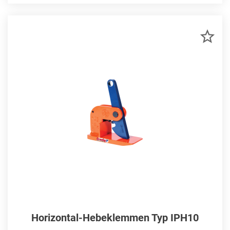
ZU
MER
HIN
Horizontal-Hebeklemmen Typ IPH10