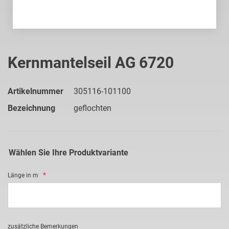
Zum
Anfang
Kernmantelseil AG 6720
der
Bildgalerie
springen
Artikelnummer
305116-101100
Bezeichnung
geflochten
Wählen Sie Ihre Produktvariante
Länge in m
zusätzliche Bemerkungen