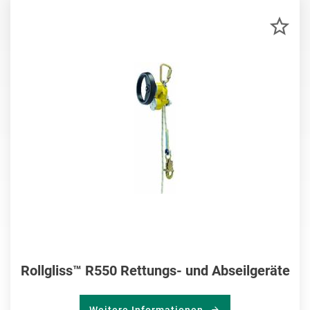
ZU
MER
HIN
Rollgliss™ R550 Rettungs- und Abseilgeräte