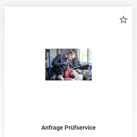
ZU
MER
HIN
Anfrage Prüfservice