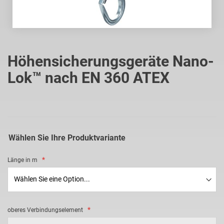
Zum
Anfang
Höhensicherungsgeräte Nano-
der
Lok™ nach EN 360 ATEX
Bildgalerie
springen
Wählen Sie Ihre Produktvariante
Länge in m
oberes Verbindungselement