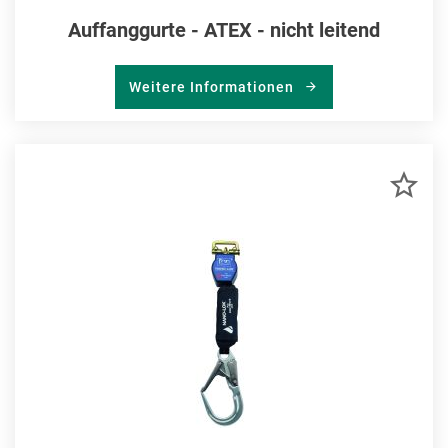
Auffanggurte - ATEX - nicht leitend
Weitere Informationen
ZU
MER
HIN