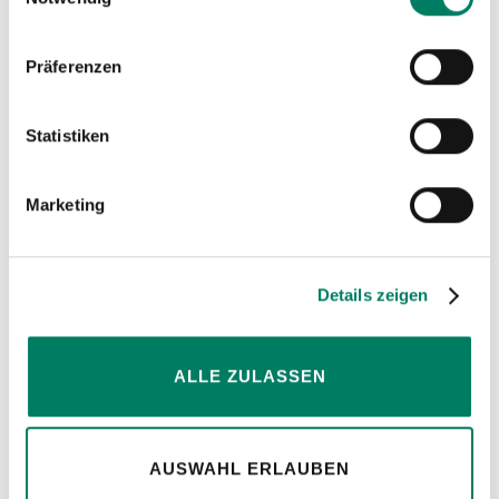
Präferenzen
Hinweise
Statistiken
Marketing
Details zeigen
ALLE ZULASSEN
Konfiguratoren
AUSWAHL ERLAUBEN
für Anschlagmittel, Seile und Bowdenzüge.