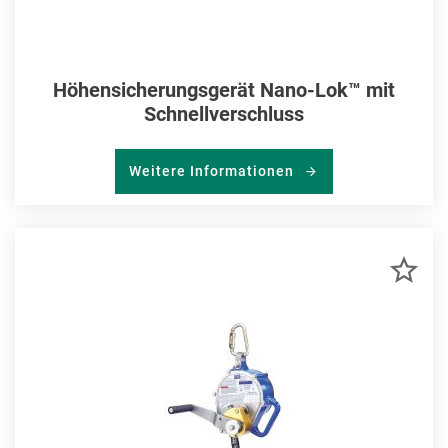
Höhensicherungsgerät Nano-Lok™ mit
Schnellverschluss
Weitere Informationen
ZU
MER
HIN