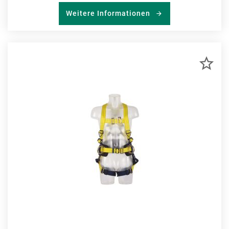
Weitere Informationen
ZU
MER
HIN