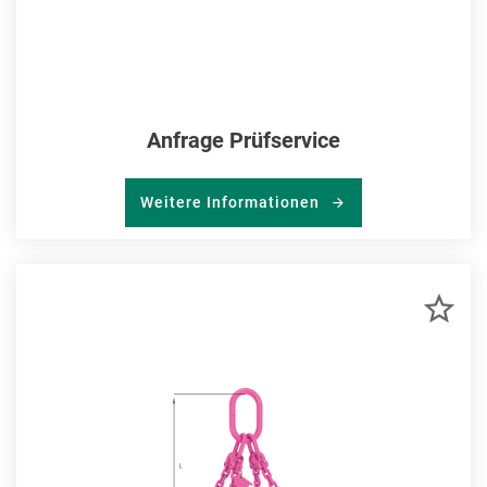
Anfrage Prüfservice
Weitere Informationen
ZU
MER
HIN