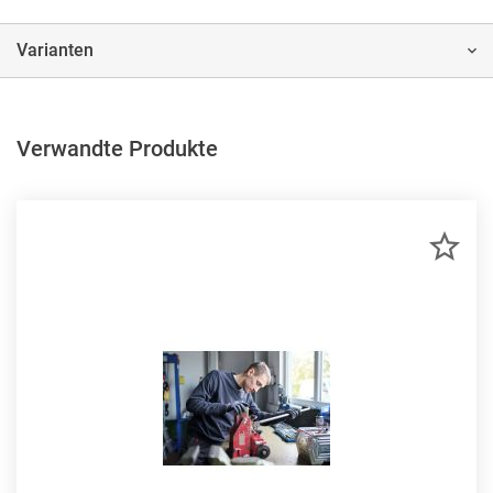
Varianten
Verwandte Produkte
ZU
MER
HIN