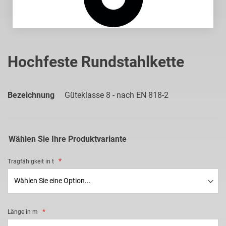
Zum
Anfang
Hochfeste Rundstahlkette
der
Bildgalerie
springen
Bezeichnung
Güteklasse 8 - nach EN 818-2
Wählen Sie Ihre Produktvariante
Tragfähigkeit in t
Länge in m