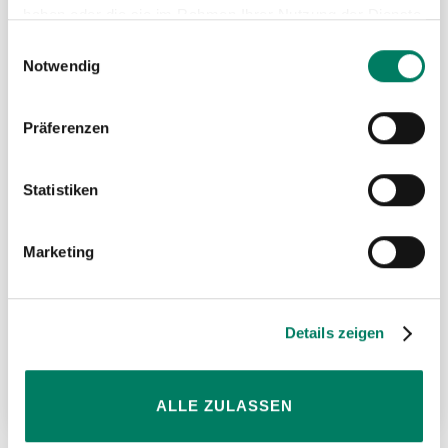
haben oder die sie im Rahmen Ihrer Nutzung der Dienste
MER
gesammelt haben.
Einwilligungsauswahl
HIN
Notwendig
Präferenzen
Statistiken
Marketing
Endlosketten
Details zeigen
Weitere Informationen
ALLE ZULASSEN