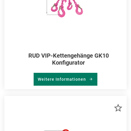
RUD VIP-Kettengehänge GK10
Konfigurator
Weitere Informationen
ZU
MER
HIN