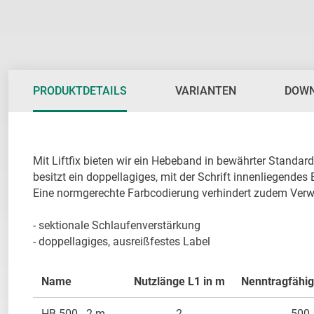
PRODUKTDETAILS
VARIANTEN
DOW
Mit Liftfix bieten wir ein Hebeband in bewährter Standardq
besitzt ein doppellagiges, mit der Schrift innenliegendes
Eine normgerechte Farbcodierung verhindert zudem Verwe
- sektionale Schlaufenverstärkung

- doppellagiges, ausreißfestes Label
Name
Nutzlänge L1 in m
Nenntragfähigk
HB 500 - 2 m
2
500