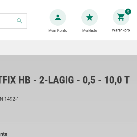
Zum
0
Inhalt
springen
Warenkorb
Mein Konto
Merkliste
SUCHE
IX HB - 2-LAGIG - 0,5 - 10,0 T
N 1492-1
ante