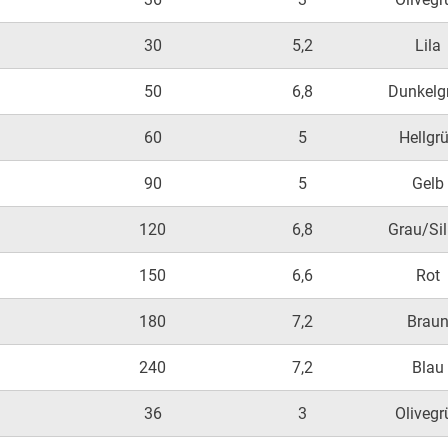
30
5,2
Lila
50
6,8
Dunkelg
60
5
Hellgr
90
5
Gelb
120
6,8
Grau/Sil
150
6,6
Rot
180
7,2
Brau
240
7,2
Blau
36
3
Olivegr