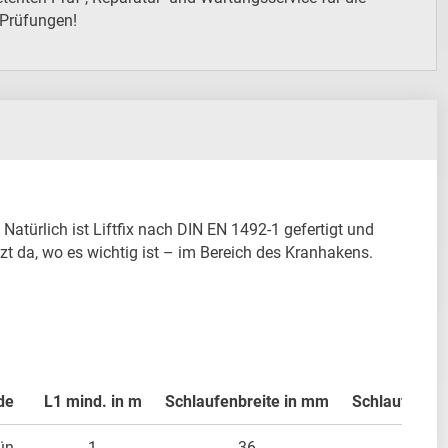
 Prüfungen!
Natürlich ist Liftfix nach DIN EN 1492-1 gefertigt und 
zt da, wo es wichtig ist – im Bereich des Kranhakens. 
de
L1 mind. in m
Schlaufenbreite in mm
Schlaufenlä
ün
1
36
150