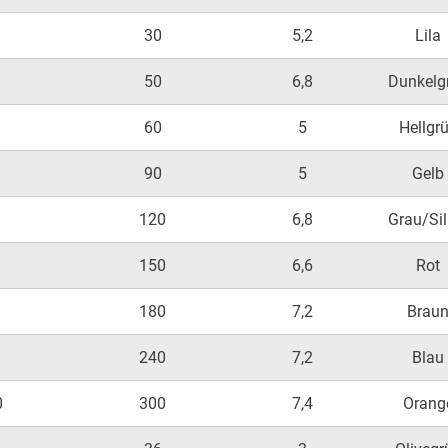
30
5,2
Lila
50
6,8
Dunkelg
60
5
Hellgr
90
5
Gelb
120
6,8
Grau/Sil
150
6,6
Rot
180
7,2
Brau
240
7,2
Blau
0
300
7,4
Orang