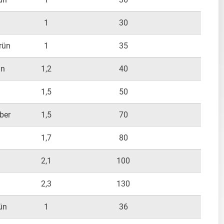
1
30
300
rün
1
35
300
ün
1,2
40
300
1,5
50
400
ber
1,5
70
400
1,7
80
500
n
2,1
100
700
2,3
130
800
ün
1
36
150