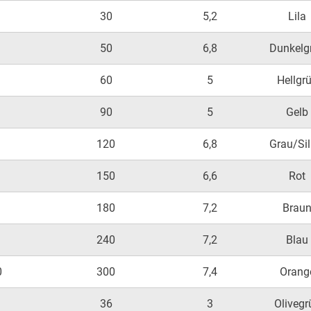
30
5,2
Lila
50
6,8
Dunkelg
60
5
Hellgr
90
5
Gelb
120
6,8
Grau/Sil
150
6,6
Rot
180
7,2
Brau
240
7,2
Blau
0
300
7,4
Orang
36
3
Olivegr