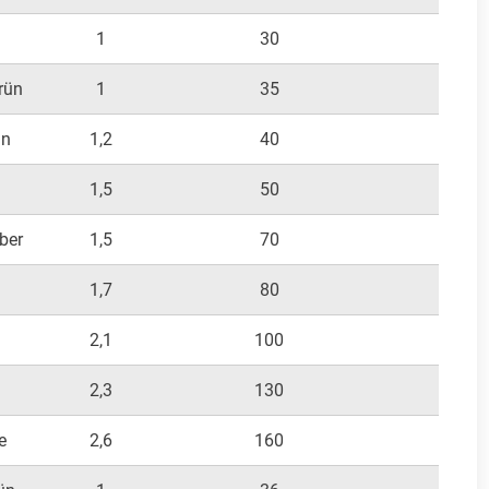
1
30
300
rün
1
35
300
ün
1,2
40
300
1,5
50
400
ber
1,5
70
400
1,7
80
500
n
2,1
100
700
2,3
130
800
e
2,6
160
100