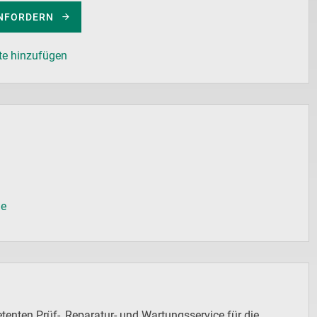
NFORDERN
te hinzufügen
de
enten Prüf-, Reparatur- und Wartungsservice für die