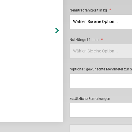
Nenntragfähigkeit in kg
Nutzlänge L1 in m
*optional: gewünschte Mehrmeter zur 
zusätzliche Bemerkungen