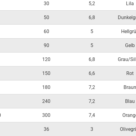
30
5,2
Lila
50
6,8
Dunkelg
60
5
Hellgr
90
5
Gelb
120
6,8
Grau/Sil
150
6,6
Rot
180
7,2
Brau
240
7,2
Blau
0
300
7,4
Orang
36
3
Olivegr