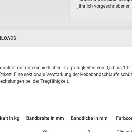
jährlich vorgeschriebenen
NLOADS
ualität mit unterschiedlichen Tragfähigkeiten von 0,5 t bis 10 t. 
 Etikett. Eine sektionale Verstärkung der Hebebandschlaufe schüt
chslungen bei der Tragfähigkeit.

eit in kg
Bandbreite in mm
Banddicke in mm
Farbco
36
3
Olivegr