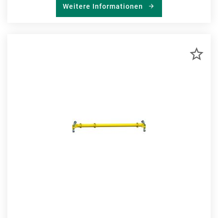
Weitere Informationen
ZU
MER
HIN