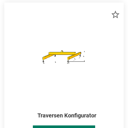
ZU
MER
HIN
Traversen Konfigurator