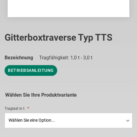
Zum
Anfang
Gitterboxtraverse Typ TTS
der
Bildgalerie
springen
Bezeichnung
Tragfähigkeit: 1,0 t - 3,0 t
BETRIEBSANLEITUNG
Wählen Sie Ihre Produktvariante
Traglast in t