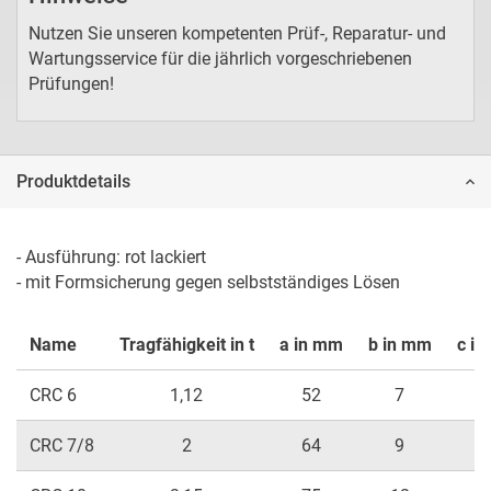
Nutzen Sie unseren kompetenten Prüf-, Reparatur- und
Wartungsservice für die jährlich vorgeschriebenen
Prüfungen!
Produktdetails
- Ausführung: rot lackiert 

- mit Formsicherung gegen selbstständiges Lösen 
Name
Tragfähigkeit in t
a in mm
b in mm
c i
CRC 6
1,12
52
7
2
CRC 7/8
2
64
9
3