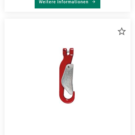
Weitere Informationen
ZU
MER
HIN