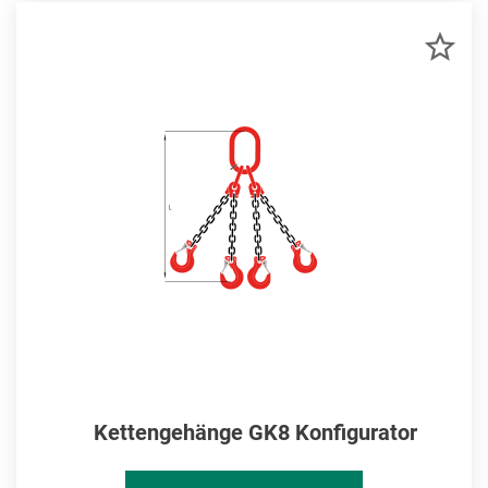
ZU
MER
HIN
Kettengehänge GK8 Konfigurator