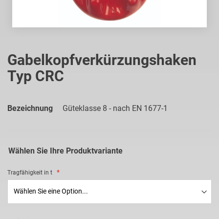
Zum
Anfang
Gabelkopfverkürzungshaken
der
Typ CRC
Bildgalerie
springen
Bezeichnung
Güteklasse 8 - nach EN 1677-1
Wählen Sie Ihre Produktvariante
Tragfähigkeit in t