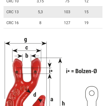
CRC 10
3,15
75
12
4
CRC 13
5,3
103
15
5
CRC 16
8
127
19
6