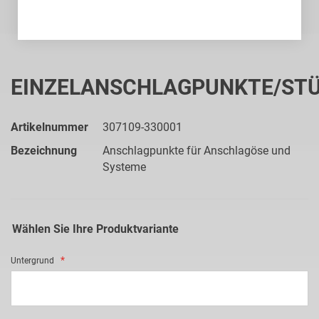
Zum
Anfang
EINZELANSCHLAGPUNKTE/ST
der
Bildgalerie
springen
Artikelnummer
307109-330001
Bezeichnung
Anschlagpunkte für Anschlagöse und
Systeme
Wählen Sie Ihre Produktvariante
Untergrund