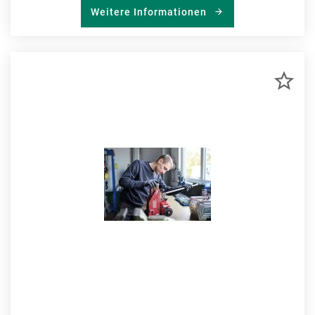
Weitere Informationen
ZU
MER
HIN