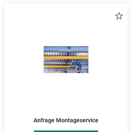
ZU
MER
HIN
Anfrage Montageservice