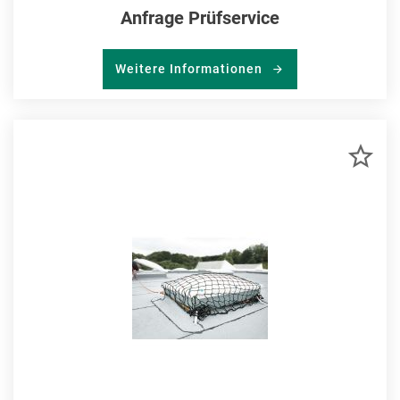
Anfrage Prüfservice
Weitere Informationen
ZU
MER
HIN