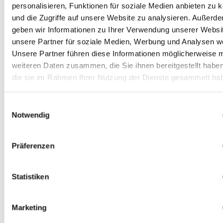
personalisieren, Funktionen für soziale Medien anbieten zu 
Hinweise
und die Zugriffe auf unsere Website zu analysieren. Außerd
geben wir Informationen zu Ihrer Verwendung unserer Websi
unsere Partner für soziale Medien, Werbung und Analysen we
Unsere Partner führen diese Informationen möglicherweise m
weiteren Daten zusammen, die Sie ihnen bereitgestellt habe
die sie im Rahmen Ihrer Nutzung der Dienste gesammelt ha
Einwilligungsauswahl
Notwendig
Präferenzen
Konfiguratoren
Statistiken
für Anschlagmittel, Seile und Bowdenzüge.
Marketing