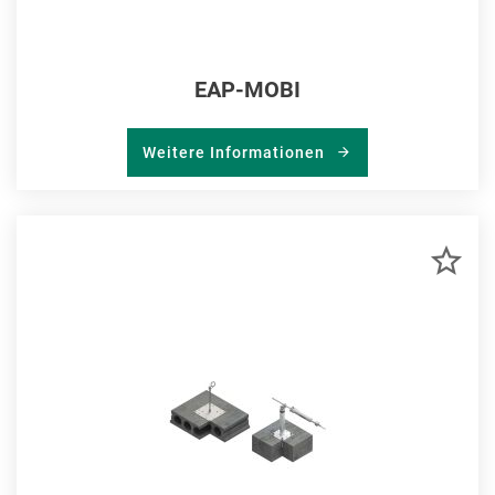
EAP-MOBI
Weitere Informationen
ZU
MER
HIN