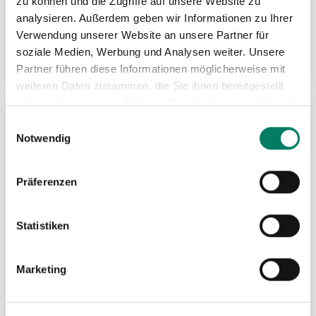
zu können und die Zugriffe auf unsere Website zu
Drahtseile (verzinkt) Konfigurator
analysieren. Außerdem geben wir Informationen zu Ihrer
Verwendung unserer Website an unsere Partner für
soziale Medien, Werbung und Analysen weiter. Unsere
Weitere Informationen
Partner führen diese Informationen möglicherweise mit
weiteren Daten zusammen, die Sie ihnen bereitgestellt
haben oder die sie im Rahmen Ihrer Nutzung der Dienste
gesammelt haben.
Einwilligungsauswahl
ZU
Notwendig
MER
HIN
Präferenzen
Statistiken
Marketing