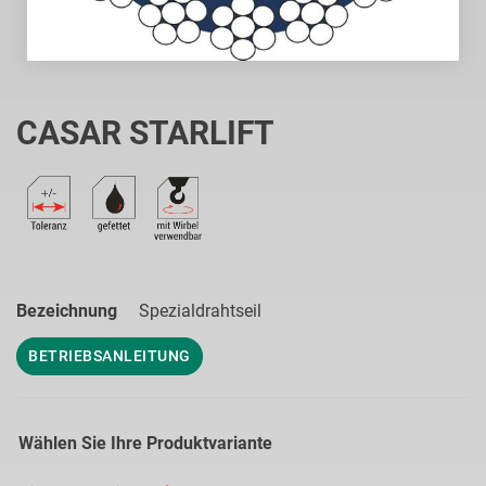
Zum
Anfang
CASAR STARLIFT
der
Bildgalerie
springen
Bezeichnung
Spezialdrahtseil
BETRIEBSANLEITUNG
Wählen Sie Ihre Produktvariante