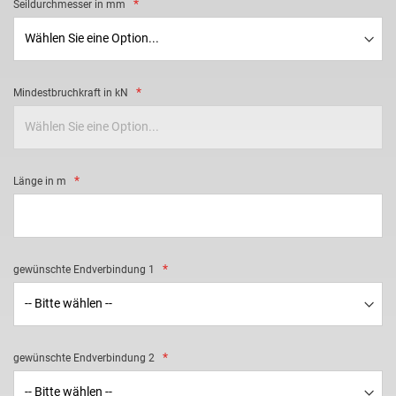
Seildurchmesser in mm
Mindestbruchkraft in kN
Länge in m
gewünschte Endverbindung 1
gewünschte Endverbindung 2