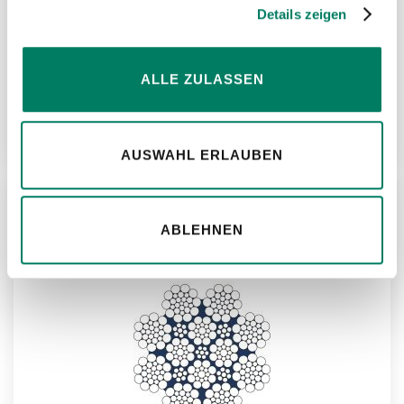
Details zeigen
CASAR PARAFIT
ALLE ZULASSEN
Weitere Informationen
AUSWAHL ERLAUBEN
ZU
ABLEHNEN
MER
HIN