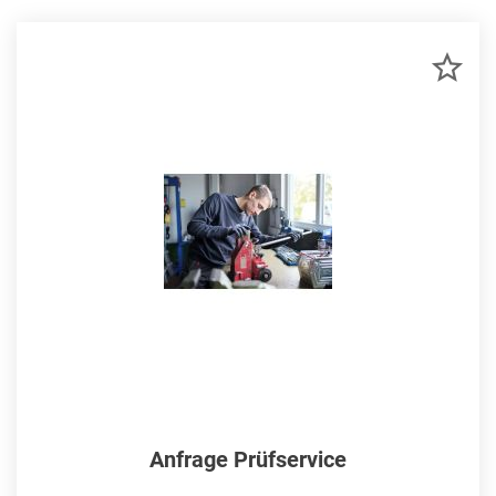
ZU
MER
HIN
Anfrage Prüfservice