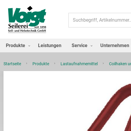
Suche
Produkte
Leistungen
Service
Unternehmen
Startseite
Produkte
Lastaufnahmemittel
Coilhaken 
Zum
Ende
der
Bildgalerie
springen