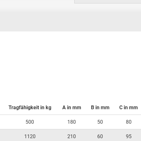
Tragfähigkeit in kg
A in mm
B in mm
C in mm
500
180
50
80
1120
210
60
95