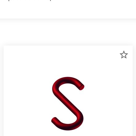
R
ZU
RKLISTE
ME
NZUFÜGEN
HI