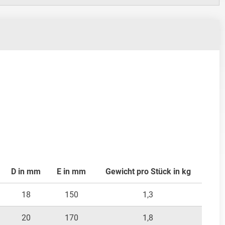
D in mm
E in mm
Gewicht pro Stück in kg
18
150
1,3
20
170
1,8