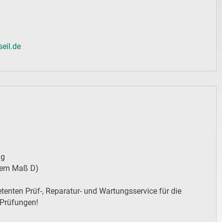
eil.de
ng
erem Maß D)
enten Prüf-, Reparatur- und Wartungsservice für die
 Prüfungen!