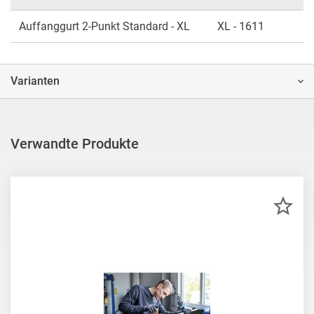
Auffanggurt 2-Punkt Standard - XL
XL - 1611
Varianten
Verwandte Produkte
ZU
MER
HIN