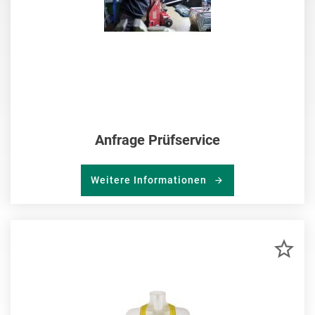
Anfrage Prüfservice
Weitere Informationen
ZU
MER
HIN