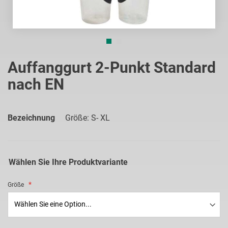
Zum
Anfang
Auffanggurt 2-Punkt Standard
der
nach EN
Bildgalerie
springen
Bezeichnung
Größe: S- XL
Wählen Sie Ihre Produktvariante
Größe