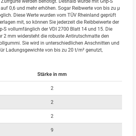
Zurrgurte werden benötigt. Deshalb wurde mit Grip-S 
 auf 0,6 und mehr erhöhen. Sogar Reibwerte von bis zu μ 
möglich. Diese Werte wurden vom TÜV Rheinland geprüft 
erlagen mit, so können Sie jederzeit die Reibbeiwerte der 
p-S vollumfänglich der VDI 2700 Blatt 14 und 15. Die 
ur 2 mm widersteht die robuste Antirutschmatte den 
llgummi. Sie wird in unterschiedlichen Anschnitten und 
ür Ladungsgewichte von bis zu 20 t/m² genutzt, 
Stärke in mm
2
2
2
9