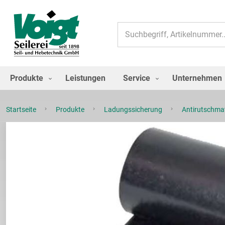
Suche
Produkte
Leistungen
Service
Unternehmen
Startseite
Produkte
Ladungssicherung
Antirutschma
Zum
Ende
der
Bildgalerie
springen