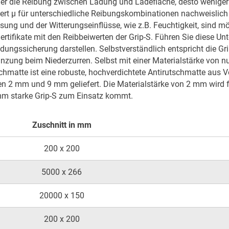
her die Reibung zwischen Ladung und Ladefläche, desto weniger 
wert μ für unterschiedliche Reibungskombinationen nachweislich
sung und der Witterungseinflüsse, wie z.B. Feuchtigkeit, sind 
Zertifikate mit den Reibbeiwerten der Grip-S. Führen Sie diese Unt
ungssicherung darstellen. Selbstverständlich entspricht die Gri
änzung beim Niederzurren. Selbst mit einer Materialstärke von n
hmatte ist eine robuste, hochverdichtete Antirutschmatte aus Vo
n 2 mm und 9 mm geliefert. Die Materialstärke von 2 mm wird f
 mm starke Grip-S zum Einsatz kommt.
Zuschnitt in mm
200 x 200
5000 x 266
20000 x 150
200 x 200