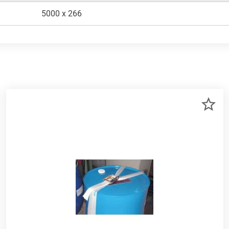
5000 x 266
R
ZU
RKLISTE
ME
NZUFÜGEN
HI