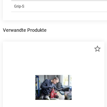
Grip-S
Verwandte Produkte
ZU
ME
HI